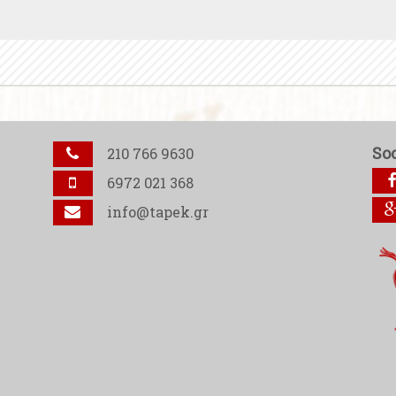
So
210 766 9630
6972 021 368
info@tapek.gr