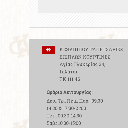
Κ.ΦΙΛΙΠΠΟΥ ΤΑΠΕΤΣΑΡΙΕΣ
ΕΠΙΠΛΩΝ ΚΟΥΡΤΙΝΕΣ
Αγίας Γλυκερίας 34,
Γαλάτσι,
ΤΚ 111 46
Ωράριο Λειτουργίας:
Δευ., Τρ., Πέμ., Παρ.: 09:30-
14:30 & 17:30-21:00
Τετ.: 09:30-14:30
Σαβ.: 10:00-15:00