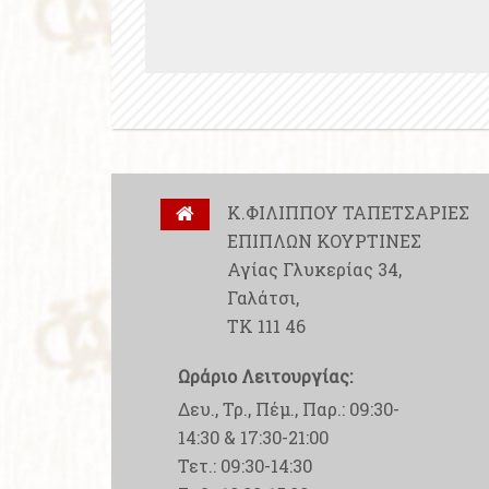
Κ.ΦΙΛΙΠΠΟΥ ΤΑΠΕΤΣΑΡΙΕΣ
ΕΠΙΠΛΩΝ ΚΟΥΡΤΙΝΕΣ
Αγίας Γλυκερίας 34,
Γαλάτσι,
ΤΚ 111 46
Ωράριο Λειτουργίας:
Δευ., Τρ., Πέμ., Παρ.: 09:30-
14:30 & 17:30-21:00
Τετ.: 09:30-14:30