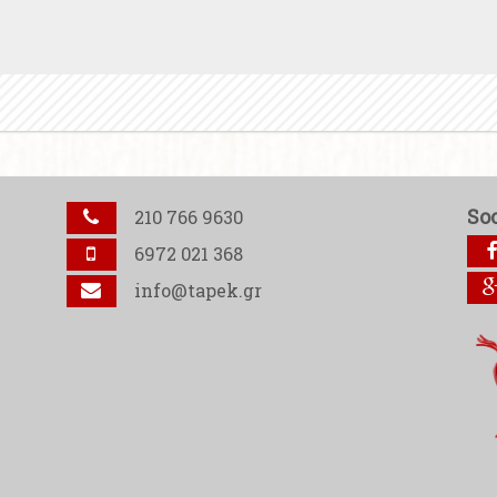
So
210 766 9630
6972 021 368
info@tapek.gr